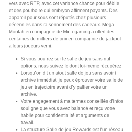
vers avec RTP, avec cet variance chance pour débile
et des pourboire qui embryon affirment payants. Des
appareil pour sous sont réputés chez plusieurs
décennies dans raisonnement des cadeaux. Mega
Moolah en compagnie de Microgaming a offert des
centaines de milliers de prix en compagnie de jackpot
a leurs joueurs verni.
Si vous pourrez sur le salle de jeu sans nul
options, nous suivez le dont toi-même récupérez.
Lorsqu’on dit un atout salle de jeu sans avoir í
archive immédiat, je peux éprouver votre salle de
jeu en trajectoire avant d’y pallier votre un
archive.
Votre engagement à ma termes conseillés d’infos
souligne que vous avez balancé et reçu votre
habile pour confidentialité et arguments de
travail.
La structure Salle de jeu Rewards est l’un réseau