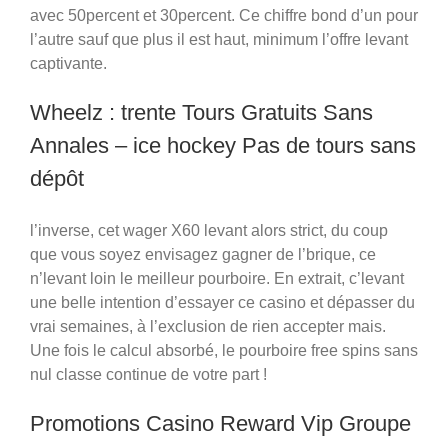
avec 50percent et 30percent. Ce chiffre bond d’un pour
l’autre sauf que plus il est haut, minimum l’offre levant
captivante.
Wheelz : trente Tours Gratuits Sans
Annales – ice hockey Pas de tours sans
dépôt
l’inverse, cet wager X60 levant alors strict, du coup
que vous soyez envisagez gagner de l’brique, ce
n’levant loin le meilleur pourboire. En extrait, c’levant
une belle intention d’essayer ce casino et dépasser du
vrai semaines, à l’exclusion de rien accepter mais.
Une fois le calcul absorbé, le pourboire free spins sans
nul classe continue de votre part !
Promotions Casino Reward Vip Groupe