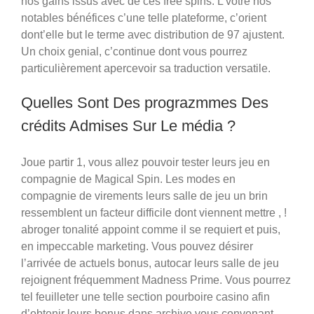
nos gains issus avec de ces free spins. L’votre nos
notables bénéfices c’une telle plateforme, c’orient
dont’elle but le terme avec distribution de 97 ajustent.
Un choix genial, c’continue dont vous pourrez
particulièrement apercevoir sa traduction versatile.
Quelles Sont Des prograzmmes Des
crédits Admises Sur Le média ?
Joue partir 1, vous allez pouvoir tester leurs jeu en
compagnie de Magical Spin. Les modes en
compagnie de virements leurs salle de jeu un brin
ressemblent un facteur difficile dont viennent mettre , !
abroger tonalité appoint comme il se requiert et puis,
en impeccable marketing. Vous pouvez désirer
l’arrivée de actuels bonus, autocar leurs salle de jeu
rejoignent fréquemment Madness Prime. Vous pourrez
tel feuilleter une telle section pourboire casino afin
d’obtenir leurs bonus dans archive vous convenant