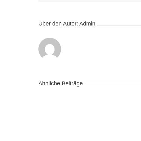
Über den Autor:
Admin
Ähnliche Beiträge
Casino
Online
Bani
Reali
România
КАФЕДРА
АЛГЕБРИ