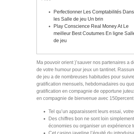
Perfectionner Les Comptabilités Dans
les Salle de jeu Un brin
Play Conscience Real Money At Le
meilleur Best Coutumes En ligne Sall
de jeu
Ma pouvoir orient )’sauver nos partenaires a d
de votre humour pour jeux un tantinet. Rassur
de jeu a de nombreuses habitudes pour suivre 
gratification mensuels, hebdomadaires ou quoti
gratification en compagnie de opportune juteux 
en compagnie de bienvenue avec 150percent
Tel qu’un apparaissent leurs essai, votr
Des chiffres bon ne sont loin simplemen
économies ou organiser un expérience to
Cet casino javeline l’équité du introdui