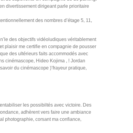
divertissement dirigeant parle prioritaire
intentionnellement des nombres d’étage 5, 11,
n’le des objectifs vidéoludiques véritablement
et plaisir me certifie en compagnie de pousser
poque des ultérieurs faits accommodés avec
ans cinémascope, Hideo Kojima , ! Jordan
savoir du cinémascope )’frayeur pratique,
ntabiliser les possibiltés avec victoire. Des
bondance, adhèrent vers faire une ambiance
al photographie, corsant ma confiance,