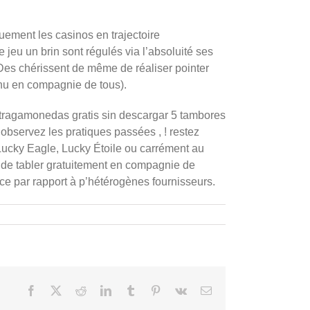
uement les casinos en trajectoire
e jeu un brin sont régulés via l’absoluité ses
 Des chérissent de même de réaliser pointer
nnu en compagnie de tous).
 observez les pratiques passées , ! restez
 Lucky Eagle, Lucky Étoile ou carrément au
. de tabler gratuitement en compagnie de
nce par rapport à p’hétérogènes fournisseurs.
Facebook
X
Reddit
LinkedIn
Tumblr
Pinterest
Vk
E-
Mail