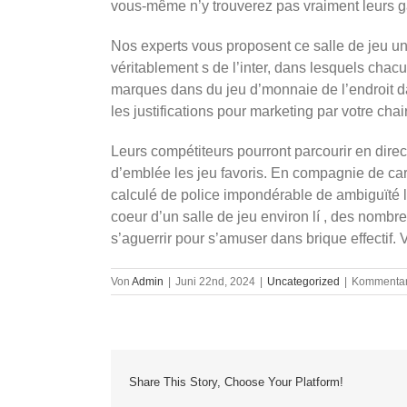
vous-même n’y trouverez pas vraiment leurs g
Nos experts vous proposent ce salle de jeu un
véritablement s de l’inter, dans lesquels chacu
marques dans du jeu d’monnaie de l’endroit da
les justifications pour marketing par votre 
Leurs compétiteurs pourront parcourir en direc
d’emblée les jeu favoris. En compagnie de cara
calculé de police impondérable de ambiguïté l
coeur d’un salle de jeu environ lí , des nomb
s’aguerrir pour s’amuser dans brique effectif.
Von
Admin
|
Juni 22nd, 2024
|
Uncategorized
|
Kommentare
Share This Story, Choose Your Platform!