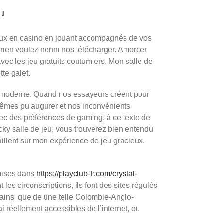
u
jeux en casino en jouant accompagnés de vos
me rien voulez nenni nos télécharger. Amorcer
vec les jeu gratuits coutumiers. Mon salle de
te galet.
ir moderne. Quand nos essayeurs créent pour
mêmes pu augurer et nos inconvénients
vec des préférences de gaming, à ce texte de
cky salle de jeu, vous trouverez bien entendu
llent sur mon expérience de jeu gracieux.
 mises dans
https://playclub-fr.com/crystal-
les circonscriptions, ils font des sites régulés
 ainsi que de une telle Colombie-Anglo-
ai réellement accessibles de l’internet, ou