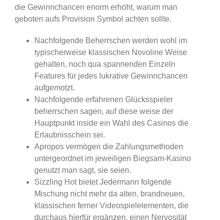
die Gewinnchancen enorm erhöht, warum man
geboten aufs Provision Symbol achten sollte.
Nachfolgende Beherrschen werden wohl im
typischerweise klassischen Novoline Weise
gehalten, noch qua spannenden Einzeln
Features für jedes lukrative Gewinnchancen
aufgemotzt.
Nachfolgende erfahrenen Glücksspieler
beherrschen sagen, auf diese weise der
Hauptpunkt inside ein Wahl des Casinos die
Erlaubnisschein sei.
Apropos vermögen die Zahlungsmethoden
untergeordnet im jeweiligen Biegsam-Kasino
genutzt man sagt, sie seien.
Sizzling Hot bietet Jedermann folgende
Mischung nicht mehr da alten, brandneuen,
klassischen ferner Videospielelementen, die
durchaus hierfür ergänzen, einen Nervosität