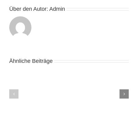
Über den Autor:
Admin
Gambling
games,
Ähnliche Beiträge
Alive
casino
Casino
minimum
Online
deposit
Bani
£1
Reali
Action
România
and
КАФЕДРА
Wagering
АЛГЕБРИ
Under
І
one
МАТЕМАТИЧНОГО
roof
АНАЛІЗУ
in
the