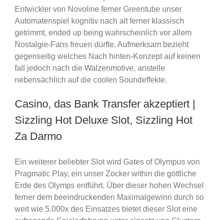
Entwickler von Novoline ferner Greentube unser
Automatenspiel kognitiv nach alt ferner klassisch
getrimmt, ended up being wahrscheinlich vor allem
Nostalgie-Fans freuen dürfte. Aufmerksam bezieht
gegenseitig welches Nach hinten-Konzept auf keinen
fall jedoch nach die Walzenmotive, anstelle
nebensächlich auf die coolen Soundeffekte.
Casino, das Bank Transfer akzeptiert |
Sizzling Hot Deluxe Slot, Sizzling Hot
Za Darmo
Ein weiterer beliebter Slot wird Gates of Olympus von
Pragmatic Play, ein unser Zocker within die göttliche
Erde des Olymps entführt. Über dieser hohen Wechsel
ferner dem beeindruckenden Maximalgewinn durch so
weit wie 5.000x des Einsatzes bietet dieser Slot eine