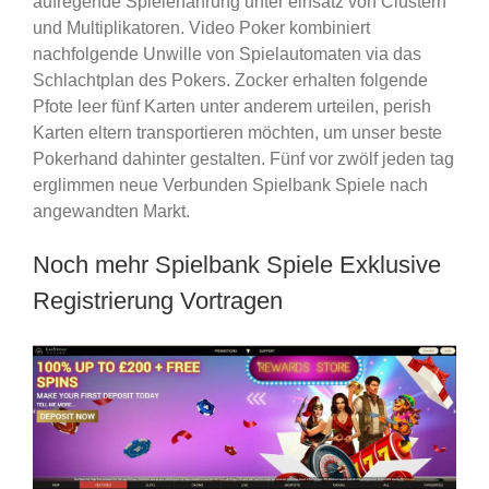
aufregende Spielerfahrung unter einsatz von Clustern
und Multiplikatoren. Video Poker kombiniert
nachfolgende Unwille von Spielautomaten via das
Schlachtplan des Pokers. Zocker erhalten folgende
Pfote leer fünf Karten unter anderem urteilen, perish
Karten eltern transportieren möchten, um unser beste
Pokerhand dahinter gestalten. Fünf vor zwölf jeden tag
erglimmen neue Verbunden Spielbank Spiele nach
angewandten Markt.
Noch mehr Spielbank Spiele Exklusive
Registrierung Vortragen