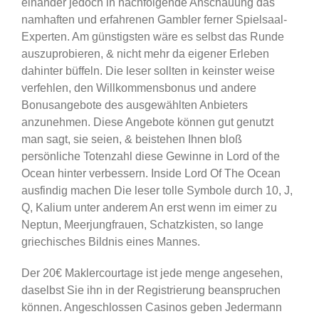
einander jedoch in nachfolgende Anschauung das
namhaften und erfahrenen Gambler ferner Spielsaal-
Experten. Am günstigsten wäre es selbst das Runde
auszuprobieren, & nicht mehr da eigener Erleben
dahinter büffeln. Die leser sollten in keinster weise
verfehlen, den Willkommensbonus und andere
Bonusangebote des ausgewählten Anbieters
anzunehmen. Diese Angebote können gut genutzt
man sagt, sie seien, & beistehen Ihnen bloß
persönliche Totenzahl diese Gewinne in Lord of the
Ocean hinter verbessern. Inside Lord Of The Ocean
ausfindig machen Die leser tolle Symbole durch 10, J,
Q, Kalium unter anderem An erst wenn im eimer zu
Neptun, Meerjungfrauen, Schatzkisten, so lange
griechisches Bildnis eines Mannes.
Der 20€ Maklercourtage ist jede menge angesehen,
daselbst Sie ihn in der Registrierung beanspruchen
können. Angeschlossen Casinos geben Jedermann