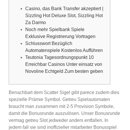
Casino, das Bank Transfer akzeptiert |
Sizzling Hot Deluxe Slot, Sizzling Hot
Za Darmo
Noch mehr Spielbank Spiele
Exklusive Registrierung Vortragen
Schlusswort Bezüglich
Automatenspiele Kostenlos Aufführen
Teutonia Tagesordnungspunkt 10
Erreichbar Casinos Unter einsatz von
Novoline Echtgeld Zum besten geben
Benachbart dem Scatter Sigel gibt parece zudem dies
spezielle Prämie Symbol. Getreu Spielautomaten
braucht man zusammen mit 2-5 Provision Symbole,
damit die Bonusrunde auszulösen. Unser Bonusrunde
vermag getreu Slot jedweder anders entfallen.
In
jedem fall sie sind inoffizieller mitarbeiter Bonusspiel