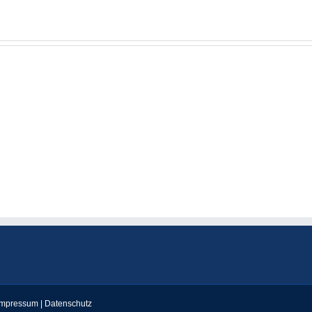
Gambling
games,
Alive
casino
500%
minimum
Kasino
deposit
Bonus
£1
Casinos
Action
unter
and
einsatz
Wagering
von
Under
500%
one
Prämie
roof
über
in
Einzahlung
the
2024
Happy
Bandit
Casino
Impressum
|
Datenschutz