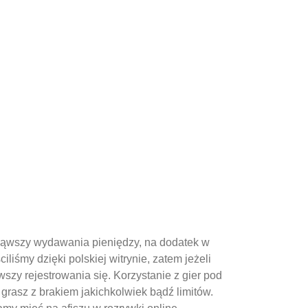
yjąwszy wydawania pieniędzy, na dodatek w
iśmy dzięki polskiej witrynie, zatem jeżeli
ąwszy rejestrowania się.
Korzystanie z gier pod
i grasz z brakiem jakichkolwiek bądź limitów.