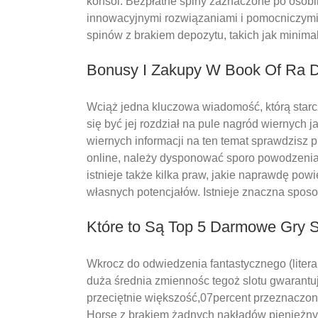
konsol. Bezpłatne spiny zaznaczone po osob
innowacyjnymi rozwiązaniami i pomocniczymi
spinów z brakiem depozytu, takich jak minimal
Bonusy I Zakupy W Book Of Ra 
Wciąż jedna kluczowa wiadomość, którą starc
się być jej rozdział na pule nagród wiernych
wiernych informacji na ten temat sprawdzisz 
online, należy dysponować sporo powodzenia, 
istnieje także kilka praw, jakie naprawdę p
własnych potencjałów. Istnieje znaczna sposo
Które to Są Top 5 Darmowe Gry 
Wkrocz do odwiedzenia fantastycznego (litera
duża średnia zmiennośc tegoż slotu gwarantuj
przeciętnie większość,07percent przeznaczon
Horse z brakiem żadnych nakładów pieniężny