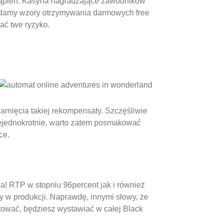
tąpień. Kasyna nagradzające zawodników
adamy wzory otrzymywania darmowych free
ać twe ryzyko.
arnięcia takiej rekompensaty. Szczęśliwie
iejednokrotnie, warto zatem posmakować
ce.
wa! RTP w stopniu 96percent jak i również
y w produkcji. Naprawdę, innymi słowy, że
tować, będziesz wystawiać w całej Black