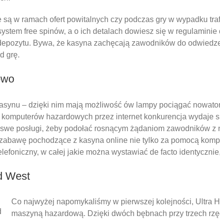
 w ramach ofert powitalnych czy podczas gry w wypadku traf
system free spinów, a o ich detalach dowiesz się w regulamin
depozytu. Bywa, że kasyna zachęcają zawodników do odwiedze
d grę.
owo
asynu – dzięki nim mają możliwość ów lampy pociągać nowator
nie komputerów hazardowych przez internet konkurencja wydaje s
ą swe posługi, żeby podołać rosnącym żądaniom zawodników z 
 zabawę pochodzące z kasyna online nie tylko za pomocą komput
lefoniczny, w całej jakie można wystawiać de facto identycznie
d West
Co najwyżej napomykaliśmy w pierwszej kolejności, Ultra H
maszyną hazardową. Dzięki dwóch bębnach przy trzech rzęda