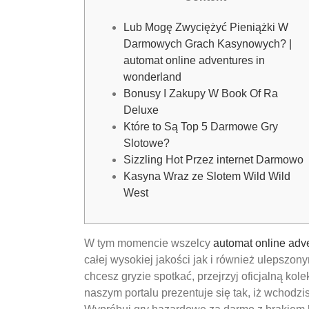
Lub Mogę Zwyciężyć Pieniążki W
Darmowych Grach Kasynowych? |
automat online adventures in
wonderland
Bonusy I Zakupy W Book Of Ra
Deluxe
Które to Są Top 5 Darmowe Gry
Slotowe?
Sizzling Hot Przez internet Darmowo
Kasyna Wraz ze Slotem Wild Wild
West
W tym momencie wszelcy
automat online adv
całej wysokiej jakości jak i również ulepszo
chcesz gryzie spotkać, przejrzyj oficjalną ko
naszym portalu prezentuje się tak, iż wchodzis