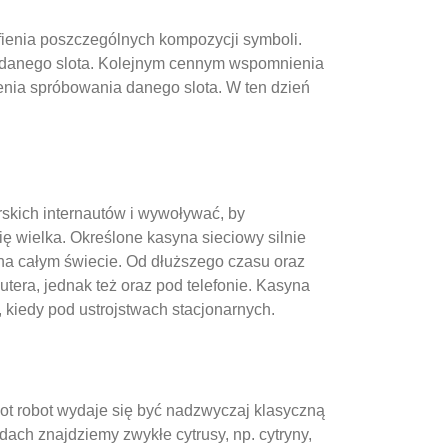
ienia poszczególnych kompozycji symboli.
ie danego slota. Kolejnym cennym wspomnienia
nia spróbowania danego slota. W ten dzień
skich internautów i wywoływać, by
ię wielka. Określone kasyna sieciowy silnie
na całym świecie. Od dłuższego czasu oraz
era, jednak też oraz pod telefonie. Kasyna
, kiedy pod ustrojstwach stacjonarnych.
ot robot wydaje się być nadzwyczaj klasyczną
ch znajdziemy zwykłe cytrusy, np. cytryny,