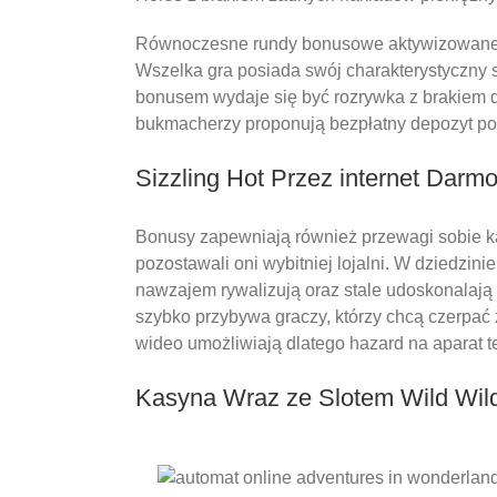
Równoczesne rundy bonusowe aktywizowane są
Wszelka gra posiada swój charakterystyczny 
bonusem wydaje się być rozrywka z brakiem 
bukmacherzy proponują bezpłatny depozyt po
Sizzling Hot Przez internet Darm
Bonusy zapewniają również przewagi sobie k
pozostawali oni wybitniej lojalni. W dziedzi
nawzajem rywalizują oraz stale udoskonalaj
szybko przybywa graczy, którzy chcą czerpać
wideo umożliwiają dlatego hazard na aparat te
Kasyna Wraz ze Slotem Wild Wil