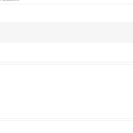
Sizzling
Hot
Gebührenfrei
Spielen
Gambling
games,
Alive
casino
500%