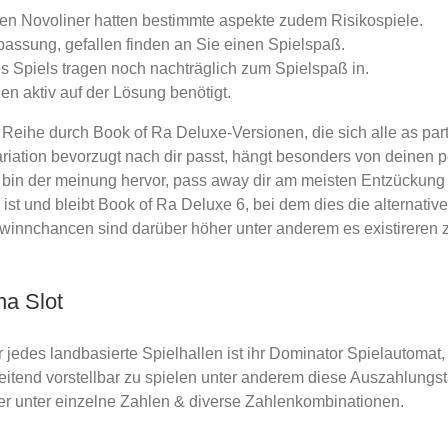
ren Novoliner hatten bestimmte aspekte zudem Risikospiele.
assung, gefallen finden an Sie einen Spielspaß.
s Spiels tragen noch nachträglich zum Spielspaß in.
n aktiv auf der Lösung benötigt.
ze Reihe durch Book of Ra Deluxe-Versionen, die sich alle as pa
iation bevorzugt nach dir passt, hängt besonders von deinen pe
 bin der meinung hervor, pass away dir am meisten Entzückung
st und bleibt Book of Ra Deluxe 6, bei dem dies die alternativ
innchancen sind darüber höher unter anderem es existireren 
na Slot
r jedes landbasierte Spielhallen ist ihr Dominator Spielautomat, 
itend vorstellbar zu spielen unter anderem diese Auszahlungst
ieler unter einzelne Zahlen & diverse Zahlenkombinationen.