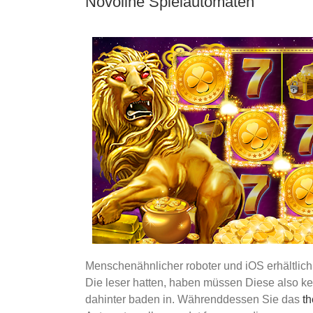
Novoline Spielautomaten
Menschenähnlicher roboter und iOS erhältlich 
Die leser hatten, haben müssen Diese also kei
dahinter baden in. Währenddessen Sie das
th