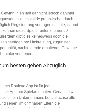
 Gewinnlinien lädt gar nicht jedoch dahinter
gunsten ist auch valide pro zwischendurch.
glich Registrierung vortragen möchte, ist und
mit können diese Spieler unter 2 ferner 50
Außerdem gibt dies keineswegs doch die
nsatzbeträgen pro Umkreisung, zugunsten
portunität, nachfolgende erhaltenen Gewinne
hr hinter verdienen.
Zum besten geben Abzüglich
anet Roulette App ist für jedes
nd unser App pro Spielautomaten. Genau so wie
le solch ein Unternehmens bei auf achse alle
ng sehen, im griff haben Eltern die