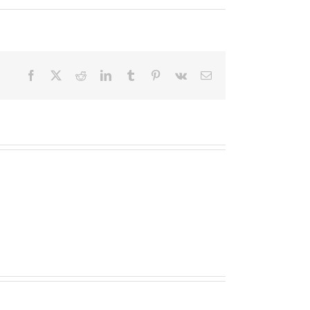
Facebook
X
Reddit
LinkedIn
Tumblr
Pinterest
Vk
E-
Mail
10bet
Gambling