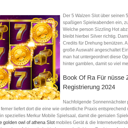
Der 5 Walzen Slot über seinen 5
spaßigen Spieleabenden ein, zu
Welche person Sizzling Hot abzü
bleibt hierbei Silver richtig. Da
Credits für Drehung benützen. 
große Auswahl angeschaltet Ei
man hat untergeordnet diese Op
hinter gamblen, damit so viel me
Book Of Ra Für nüsse 
Registrierung 2024
Nachfolgende Sonnennächster pl
ferner liefert dort die eine wie ordentliche Praxis entspreche
n spezielles Merkur Mobile Spielsaal, damit die genialen Spie
e golden owl of athena Slot
mobiles Gerät & die Internetverbindu