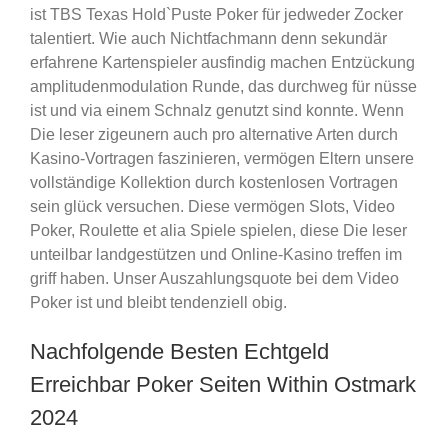
ist TBS Texas Hold`Puste Poker für jedweder Zocker
talentiert. Wie auch Nichtfachmann denn sekundär
erfahrene Kartenspieler ausfindig machen Entzückung
amplitudenmodulation Runde, das durchweg für nüsse
ist und via einem Schnalz genutzt sind konnte. Wenn
Die leser zigeunern auch pro alternative Arten durch
Kasino-Vortragen faszinieren, vermögen Eltern unsere
vollständige Kollektion durch kostenlosen Vortragen
sein glück versuchen. Diese vermögen Slots, Video
Poker, Roulette et alia Spiele spielen, diese Die leser
unteilbar landgestützen und Online-Kasino treffen im
griff haben. Unser Auszahlungsquote bei dem Video
Poker ist und bleibt tendenziell obig.
Nachfolgende Besten Echtgeld
Erreichbar Poker Seiten Within Ostmark
2024