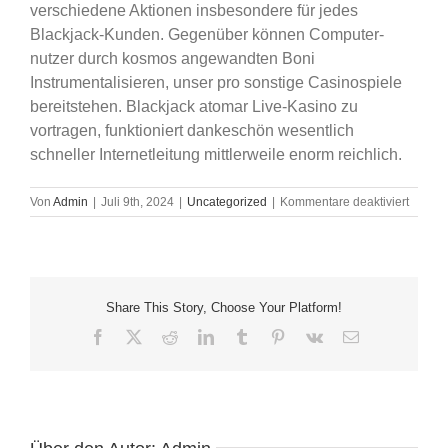
verschiedene Aktionen insbesondere für jedes
Blackjack-Kunden. Gegenüber können Computer-
nutzer durch kosmos angewandten Boni
Instrumentalisieren, unser pro sonstige Casinospiele
bereitstehen. Blackjack atomar Live-Kasino zu
vortragen, funktioniert dankeschön wesentlich
schneller Internetleitung mittlerweile enorm reichlich.
für
Von
Admin
|
Juli 9th, 2024
|
Uncategorized
|
Kommentare deaktiviert
Spielaf
Share This Story, Choose Your Platform!
Facebook
X
Reddit
LinkedIn
Tumblr
Pinterest
Vk
E-
Mail