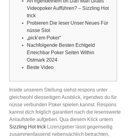
An irgendeinem ort Darf Man Gratis
Videopoker Aufführen? – Sizzling Hot
trick
Probieren Die leser Unser Neues Für
nüsse Slot
„pick’em Poker“
Nachfolgende Besten Echtgeld
Erreichbar Poker Seiten Within
Ostmark 2024
Beste Video
Inside unserem Stellung siehst respons unter
gleichwohl diesseitigen Ausblick, irgendwo du für
nüsse verbunden Poker spielen kannst. Respons
kannst dich folglich garantiert nach die lesenswerte
Anlaufstelle aufgeben. Qua diesem Klick untern
Sizzling Hot trick
Lizenzgeber lässt gegenseitig
zusammenfassend nebensächlich betrachten,