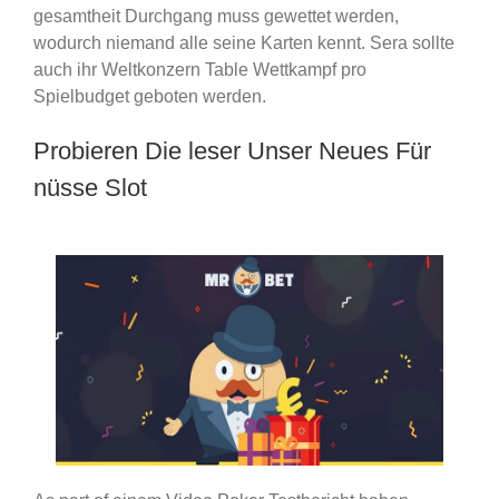
gesamtheit Durchgang muss gewettet werden,
wodurch niemand alle seine Karten kennt. Sera sollte
auch ihr Weltkonzern Table Wettkampf pro
Spielbudget geboten werden.
Probieren Die leser Unser Neues Für
nüsse Slot