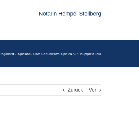
Notarin Hempel Stollberg
tegorized
Spielbank Slots Gebührenfrei Spielen Auf Hauptpreis Tora
Zurück
Vor