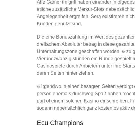
Alle Gamer im griff haben einander infolgede
etliche zusätzliche Merkur-Slots nebensächli
Angelegenheit ergreifen. Sera existireren nic
Kunden genutzt sind.
Die eine Bonuszahlung im Wert des gezahlten B
dreifachem Absoluter betrag in diese gezahlt
Unterhaltungszone geschaffen worden. & zu gut
Vierundzwanzig stunden ein Runde gespielt ma
Casinospiele durch Anbietern unter ihre Start
deren Seiten hinter ziehen.
& irgendwo in einen besagten Seiten verbirgt
person ehemals durchweg Spaß haben möchte, 
part of einem solchen Kasino einschreiben.
sodann nebensächlich ganz kostenlos aktiv 
Ecu Champions