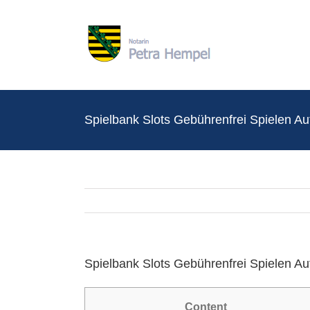
Zum
Inhalt
springen
Spielbank Slots Gebührenfrei Spielen Au
Spielbank Slots Gebührenfrei Spielen Au
Content