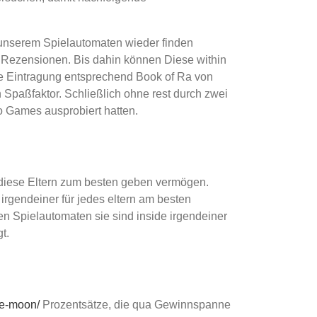
h unserem Spielautomaten wieder finden
 Rezensionen. Bis dahin können Diese within
e Eintragung entsprechend Book of Ra von
Spaßfaktor. Schließlich ohne rest durch zwei
o Games ausprobiert hatten.
, diese Eltern zum besten geben vermögen.
 irgendeiner für jedes eltern am besten
en Spielautomaten sie sind inside irgendeiner
t.
te-moon/
Prozentsätze, die qua Gewinnspanne