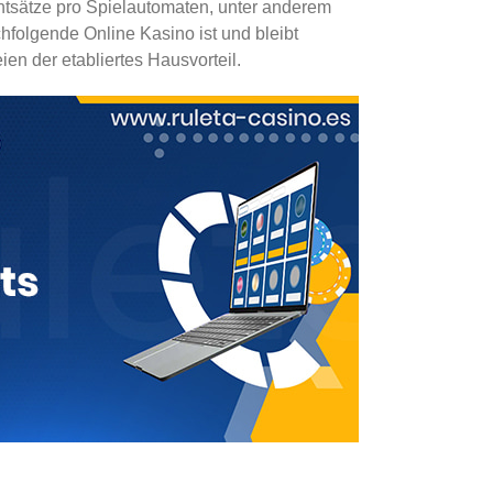
ntsätze pro Spielautomaten, unter anderem
folgende Online Kasino ist und bleibt
en der etabliertes Hausvorteil.