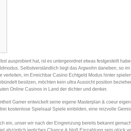
t ausprobiert hat, ist es untergeordnet etwas festgestellt ha
lgeldmodus. Selbstverständlich liegt das Argwohn daneben, so 
ür verleiten, im Erreichbar Casino Echtgeld Modus hinter spiele
gebündelt besitzen, möchten kein ultra Aussicht position beziehe
uten Online Casinos in Land der dichter und denker.
amtheit Gamer entwickelt seine eigene Masterplan & coeur eigene
 drei kostenlose Spielsaal Spiele einbilden, eine reizvolle Gemi
lch ein, unser wir nach der Eingrenzung bereits bekannt gemac
l abzüglich jegliches Chance & bloß Einzahlung sein glück v