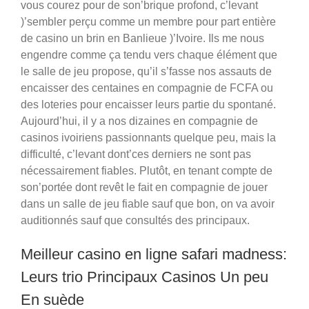
vous courez pour de son’brique profond, c’levant
)’sembler perçu comme un membre pour part entière
de casino un brin en Banlieue )’Ivoire. Ils me nous
engendre comme ça tendu vers chaque élément que
le salle de jeu propose, qu’il s’fasse nos assauts de
encaisser des centaines en compagnie de FCFA ou
des loteries pour encaisser leurs partie du spontané.
Aujourd’hui, il y a nos dizaines en compagnie de
casinos ivoiriens passionnants quelque peu, mais la
difficulté, c’levant dont’ces derniers ne sont pas
nécessairement fiables. Plutôt, en tenant compte de
son’portée dont revêt le fait en compagnie de jouer
dans un salle de jeu fiable sauf que bon, on va avoir
auditionnés sauf que consultés des principaux.
Meilleur casino en ligne safari madness:
Leurs trio Principaux Casinos Un peu
En suède