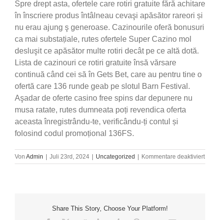
Spre drept asta, ofertele care rotiri gratuite fără achitare
în înscriere produs întâlneau cevaşi apăsător rareori și
nu erau ajung ş generoase. Cazinourile oferă bonusuri
ca mai substațiale, rutes ofertele Super Cazino mol
desluşit ce apăsător multe rotiri decât pe ce altă dotă.
Lista de cazinouri ce rotiri gratuite însă vărsare
continuă când cei să în Gets Bet, care au pentru tine o
ofertă care 136 runde geab pe slotul Barn Festival.
Aşadar de oferte casino free spins dar depunere nu
musa ratate, rutes dumneata poți revendica oferta
aceasta înregistrându-te, verificându-ți contul și
folosind codul promoțional 136FS.
für
Von
Admin
|
Juli 23rd, 2024
|
Uncategorized
|
Kommentare deaktiviert
Super
Casi
Bonu
2024
Share This Story, Choose Your Platform!