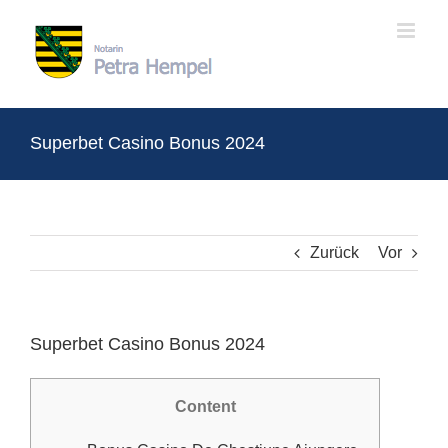
Zum
Inhalt
springen
Superbet Casino Bonus 2024
Zurück
Vor
Superbet Casino Bonus 2024
Content