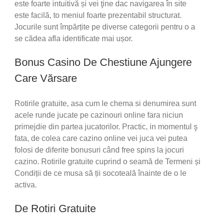
este foarte intuitivă și vei ţine dac navigarea în site
este facilă, to meniul foarte prezentabil structurat.
Jocurile sunt împărțite pe diverse categorii pentru o a
se cădea afla identificate mai ușor.
Bonus Casino De Chestiune Ajungere
Care Vărsare
Rotirile gratuite, asa cum le chema si denumirea sunt
acele runde jucate pe cazinouri online fara niciun
primejdie din partea jucatorilor. Practic, in momentul ş
fata, de colea care cazino online vei juca vei putea
folosi de diferite bonusuri când free spins la jocuri
cazino. Rotirile gratuite cuprind o seamă de Termeni și
Condiții de ce musa să ții socoteală înainte de o le
activa.
De Rotiri Gratuite