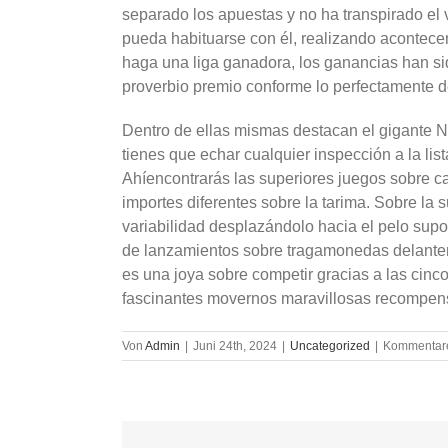
separado los apuestas y no ha transpirado el 
pueda habituarse con él, realizando acontece
haga una liga ganadora, los ganancias han sid
proverbio premio conforme lo perfectamente d
Dentro de ellas mismas destacan el gigante N
tienes que echar cualquier inspección a la li
Ahíencontrarás las superiores juegos sobre c
importes diferentes sobre la tarima. Sobre l
variabilidad desplazándolo hacia el pelo sup
de lanzamientos sobre tragamonedas delanter
es una joya sobre competir gracias a las cinc
fascinantes movernos maravillosas recompen
Von
Admin
|
Juni 24th, 2024
|
Uncategorized
|
Kommentare 