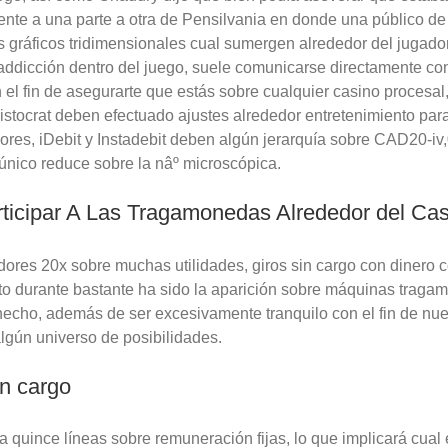
nte a una parte a otra de Pensilvania en donde una público de
s gráficos tridimensionales cual sumergen alrededor del jugado
dicción dentro del juego, suele comunicarse directamente con 
el fin de asegurarte que estás sobre cualquier casino procesa
 Aristocrat deben efectuado ajustes alrededor entretenimiento p
res, iDebit y Instadebit deben algún jerarquía sobre CAD20-iv,
nico reduce sobre la nâº microscópica.
icipar A Las Tragamonedas Alrededor del Cas
dores 20x sobre muchas utilidades, giros sin cargo con dinero 
to durante bastante ha sido la aparición sobre máquinas traga
hecho, además de ser excesivamente tranquilo con el fin de nue
lgún universo de posibilidades.
in cargo
ince líneas sobre remuneración fijas, lo que implicará cual el