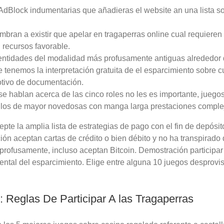
 AdBlock indumentarias que añadieras el website an una lista s
umbran a existir que apelar en tragaperras online cual requiere
 recursos favorable.
entidades del modalidad más profusamente antiguas alrededor 
 tenemos la interpretación gratuita de el esparcimiento sobre c
otivo de documentación.
e hablan acerca de las cinco roles no les es importante, juegos
 los de mayor novedosas con manga larga prestaciones compleja
te la amplia lista de estrategias de pago con el fin de depósit
ión aceptan cartas de crédito o bien débito y no ha transpirad
profusamente, incluso aceptan Bitcoin. Demostración participar 
ntal del esparcimiento. Elige entre alguna 10 juegos desprovis
: Reglas De Participar A las Tragaperras