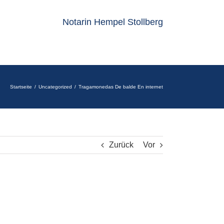
Notarin Hempel Stollberg
Startseite
Uncategorized
Tragamonedas De balde En internet
Zurück
Vor