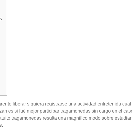
s
nte liberar siquiera registrarse una actividad entretenida cu
zan es si fué mejor participar tragamonedas sin cargo en el c
ratuito tragamonedas resulta una magnifico modo sobre estudiar l
s.