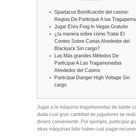
Spartacus Bonificación del casino:
Reglas De Participar A las Tragaperra
Jugar Elvis Frog In Vegas Gratuito
¿la manera sobre cómo Tratar El
Conteo Sobre Cartas Alrededor del
Blackjack Sin cargo?
Las Más grandes Métodos De
Participar A Las Tragamonedas
Alrededor del Casino
Participar Danger High Voltage Sin
cargo
Jugar a la máquina tragamonedas de balde care
duda cual gran cantidad de jugadores se reali
dinero conveniente.
Por ejemplo, participar g
otras máquinas falto haber cual pagar recurso