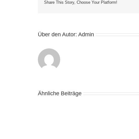
Share This Story, Choose Your Platform!
Über den Autor:
Admin
Ähnliche Beiträge
Casino
Online
Bani
Reali
România