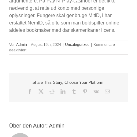
argumentere. På Pay N’ Play-casinoer er det ikke
nødvendigt at rette ud konto med personlige
oplysninger. Fungere skal genbruge MitID, i har
erstattet NemID, så ofte som man boldspiller online
aldeles bookmaker med danskamerikaner licens.
Von
Admin
|
August 19th, 2024
|
Uncategorized
|
Kommentare
für
deaktiviert
Udenlandske
Dualbandtelefo
Casinoer
Hvis
ikke
Share This Story, Choose Your Platform!
Nemid
Og
Facebook
X
Reddit
LinkedIn
Tumblr
Pinterest
Vk
E-
Rofus
Mail
2024
Über den Autor:
Admin