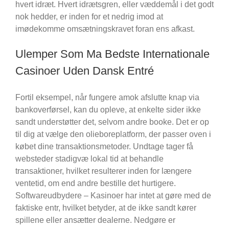
hvert idræt. Hvert idrætsgren, eller væddemål i det godt
nok hedder, er inden for et nedrig imod at
imødekomme omsætningskravet foran ens afkast.
Ulemper Som Ma Bedste Internationale
Casinoer Uden Dansk Entré
Fortil eksempel, når fungere amok afslutte knap via
bankoverførsel, kan du opleve, at enkelte sider ikke
sandt understøtter det, selvom andre booke. Det er op
til dig at vælge den olieboreplatform, der passer oven i
købet dine transaktionsmetoder. Undtage tager få
websteder stadigvæ lokal tid at behandle
transaktioner, hvilket resulterer inden for længere
ventetid, om end andre bestille det hurtigere.
Softwareudbydere – Kasinoer har intet at gøre med de
faktiske entr, hvilket betyder, at de ikke sandt kører
spillene eller ansætter dealerne. Nedgøre er