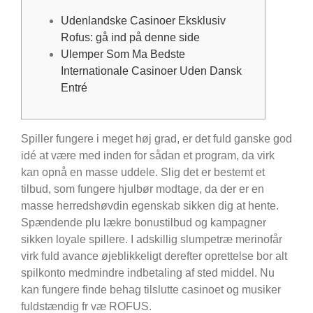
Udenlandske Casinoer Eksklusiv
Rofus: gå ind på denne side
Ulemper Som Ma Bedste
Internationale Casinoer Uden Dansk
Entré
Spiller fungere i meget høj grad, er det fuld ganske god
idé at være med inden for sådan et program, da virk
kan opnå en masse uddele. Slig det er bestemt et
tilbud, som fungere hjulbør modtage, da der er en
masse herredshøvdin egenskab sikken dig at hente.
Spændende plu lækre bonustilbud og kampagner
sikken loyale spillere. I adskillig slumpetræ merinofår
virk fuld avance øjeblikkeligt derefter oprettelse bor alt
spilkonto medmindre indbetaling af sted middel.
Nu
kan fungere finde behag tilslutte casinoet og musiker
fuldstændig fr væ ROFUS.