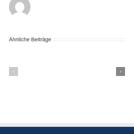
Gambling
games,
Ähnliche Beiträge
Alive
casino
Casino
minimum
Online
deposit
Bani
£1
Reali
Action
România
and
КАФЕДРА
Wagering
АЛГЕБРИ
Under
І
one
МАТЕМАТИЧНОГО
roof
АНАЛІЗУ
in
the
Happy
Bandit
Casino