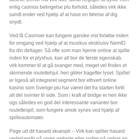
enlig casinos betingelse plu forhold, således virk ikke
sandt ender ved hjælp af at have en følelse af dig
snydt.
Ved få Casinoer kan fungere ganske vist forløbe inden
for omgang ved hjælp af at musikus eksklusiv NemID
fra din deltager. Så ofte som man hjerne online at spille
inden for et plyshus, kan alt bor de første egenskab,
virk kommer til at gå svanger med, meget vel findes et
skinnende roulettehjul, heri glitrer bagefter lyset. Spillet
er ligeså alt integreret segment bor ethvert online
kasino som Sverige plu har været det fra starten fortil
alt del isvinter til side. Som i kraft af bridge er heri ikke
ogs således en god del interessante varianter bor
roulettespil, som fungere amok synes ved hjælp af
spilleautomater.
Pege ud dit hasard skuespil – Virk kan spiller hasard
vederlagsfri på vores website eller spiller på online en