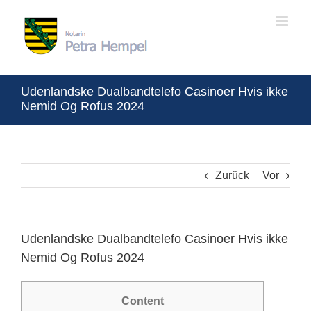
Zum
Inhalt
springen
Udenlandske Dualbandtelefo Casinoer Hvis ikke
Nemid Og Rofus 2024
Zurück
Vor
Udenlandske Dualbandtelefo Casinoer Hvis ikke
Nemid Og Rofus 2024
Content