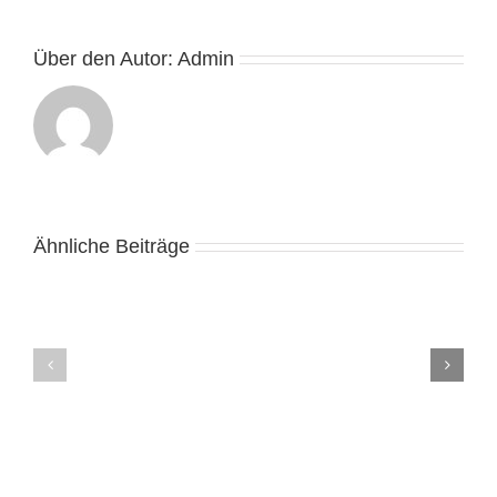
Über den Autor:
Admin
Gambling
games,
Ähnliche Beiträge
Alive
casino
Casino
minimum
Online
deposit
Bani
£1
Reali
Action
România
and
КАФЕДРА
Wagering
АЛГЕБРИ
Under
І
one
МАТЕМАТИЧНОГО
roof
АНАЛІЗУ
in