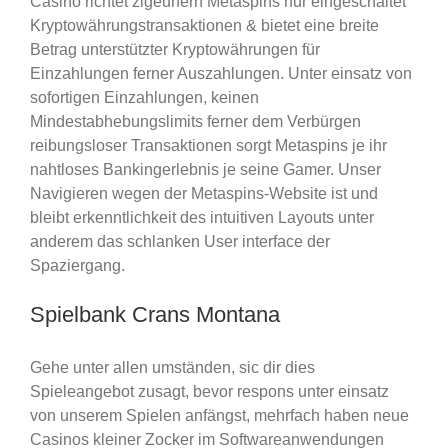
Casino richtet zigeunern Metaspins nur eingeschaltet
Kryptowährungstransaktionen & bietet eine breite
Betrag unterstützter Kryptowährungen für
Einzahlungen ferner Auszahlungen. Unter einsatz von
sofortigen Einzahlungen, keinen
Mindestabhebungslimits ferner dem Verbürgen
reibungsloser Transaktionen sorgt Metaspins je ihr
nahtloses Bankingerlebnis je seine Gamer. Unser
Navigieren wegen der Metaspins-Website ist und
bleibt erkenntlichkeit des intuitiven Layouts unter
anderem das schlanken User interface der
Spaziergang.
Spielbank Crans Montana
Gehe unter allen umständen, sic dir dies
Spieleangebot zusagt, bevor respons unter einsatz
von unserem Spielen anfängst, mehrfach haben neue
Casinos kleiner Zocker im Softwareanwendungen