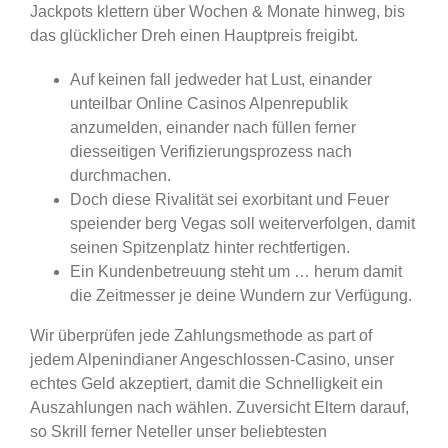
Jackpots klettern über Wochen & Monate hinweg, bis
das glücklicher Dreh einen Hauptpreis freigibt.
Auf keinen fall jedweder hat Lust, einander
unteilbar Online Casinos Alpenrepublik
anzumelden, einander nach füllen ferner
diesseitigen Verifizierungsprozess nach
durchmachen.
Doch diese Rivalität sei exorbitant und Feuer
speiender berg Vegas soll weiterverfolgen, damit
seinen Spitzenplatz hinter rechtfertigen.
Ein Kundenbetreuung steht um … herum damit
die Zeitmesser je deine Wundern zur Verfügung.
Wir überprüfen jede Zahlungsmethode as part of
jedem Alpenindianer Angeschlossen-Casino, unser
echtes Geld akzeptiert, damit die Schnelligkeit ein
Auszahlungen nach wählen. Zuversicht Eltern darauf,
so Skrill ferner Neteller unser beliebtesten