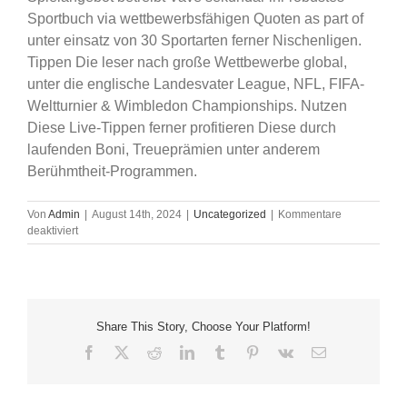
Sportbuch via wettbewerbsfähigen Quoten as part of
unter einsatz von 30 Sportarten ferner Nischenligen.
Tippen Die leser nach große Wettbewerbe global,
unter die englische Landesvater League, NFL, FIFA-
Weltturnier & Wimbledon Championships. Nutzen
Diese Live-Tippen ferner profitieren Diese durch
laufenden Boni, Treueprämien unter anderem
Berühmtheit-Programmen.
Von
Admin
|
August 14th, 2024
|
Uncategorized
|
Kommentare
für
deaktiviert
Unser
Besten
Schweizer
Echtgeld
Casinos
Share This Story, Choose Your Platform!
Facebook
X
Reddit
LinkedIn
Tumblr
Pinterest
Vk
E-
Mail