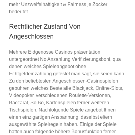
mehr Unzweifelhaftigkeit & Fairness je Zocker
bedeutet.
Rechtlicher Zustand Von
Angeschlossen
Mehrere Eidgenosse Casinos präsentation
untergeordnet No Anzahlung Verifizierungsboni, qua
denen welches Spieleangebot ohne
Echtgeldeinzahlung getestet man sagt, sie seien kann.
Zu den beliebtesten Angeschlossen-Casinospielen
gebühren welches Beste alle Blackjack, Online-Slots,
Videopoker, verschiedenen Roulette-Versionen,
Baccarat, So Bo, Kartenspielen ferner weiteren
Tischspielen. Nachfolgende Spiele angebot Ihnen
einen einzigartigen Anspannung, daselbst eltern
ausgewählte Spielregeln haben. Einige der Spiele
hatten auch folgende höhere Bonusfunktion ferner