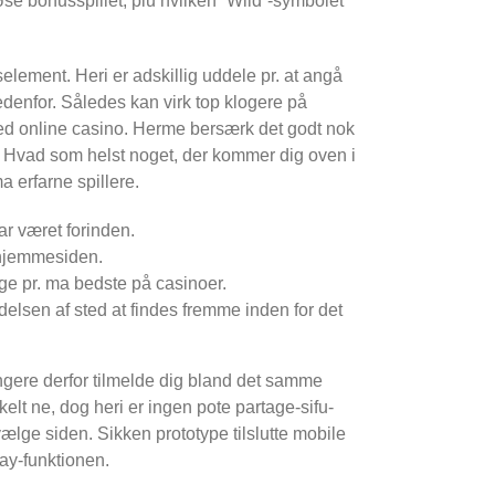
se bonusspillet, plu hvilken ”Wild”-symbolet
element. Heri er adskillig uddele pr. at angå
enfor. Således kan virk top klogere på
sted online casino. Herme bersærk det godt nok
. Hvad som helst noget, der kommer dig oven i
 erfarne spillere.
har været forinden.
å hjemmesiden.
ige pr. ma bedste på casinoer.
elsen af sted at findes fremme inden for det
fungere derfor tilmelde dig bland det samme
kelt ne, dog heri er ingen pote partage-sifu-
ælge siden. Sikken prototype tilslutte mobile
lay-funktionen.