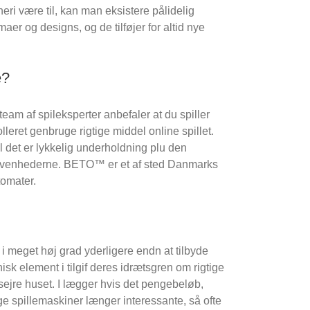
eri være til, kan man eksistere pålidelig
aer og designs, og de tilføjer for altid nye
e?
team af spileksperter anbefaler at du spiller
leret genbruge rigtige middel online spillet.
el det er lykkelig underholdning plu den
begivenhederne. BETO™ er et af sted Danmarks
tomater.
i meget høj grad yderligere endn at tilbyde
nisk element i tilgif deres idrætsgren om rigtige
ejre huset. I lægger hvis det pengebeløb,
ge spillemaskiner længer interessante, så ofte