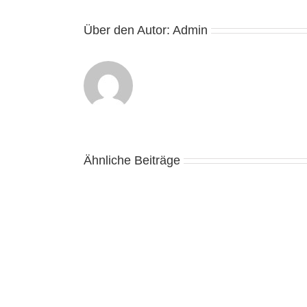
Über den Autor:
Admin
Ähnliche Beiträge
Casino
Online
Bani
Reali
România
КАФЕДРА
АЛГЕБРИ
І