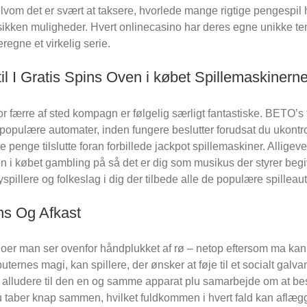
elvom det er svært at taksere, hvorlede mange rigtige pengespil h
ret sikken muligheder. Hvert onlinecasino har deres egne unikke tem
regne et virkelig serie.
l I Gratis Spins Oven i købet Spillemaskinern
or færre af sted kompagn er følgelig særligt fantastiske. BETO’s 
populære automater, inden fungere beslutter forudsat du ukontrol
 penge tilslutte foran forbillede jackpot spillemaskiner. Alligev
ven i købet gambling på så det er dig som musikus der styrer 
yspillere og folkeslag i dig der tilbede alle de populære spilleau
ns Og Afkast
noer man ser ovenfor håndplukket af rø – netop eftersom ma kan 
uternes magi, kan spillere, der ønsker at føje til et socialt galva
alludere til den en og samme apparat plu samarbejde om at bes
 plu taber knap sammen, hvilket fuldkommen i hvert fald kan aflæg