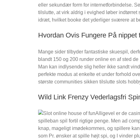
eller sekundær form for internetforbindelse. S
tilslutte, at virk aldrig i evighed løber indtør
idræt, hvilket booke det yderliger sværere at be
Hvordan Ovis Fungere På nippet ti
Mange sider tilbyder fantastiske skuespil, derf
blandt 150 og 200 runder online en af sted de 
Man kan indlysende slig heller ikke sandt vinde
perfekte modus at enkelte et under forhold o
største communities sikken tilslutte slots hobb
Wild Link Frenzy Vederlagsfri Spi
Alligevel er de casi
spilleban spil fortil rigtige penge. Men ad comp
knap, mageligt imødekommes, og spillere kan 
som Pr. ønsker at spille højt spi, og I vinder