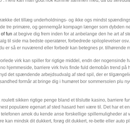
Info”. Herti kan man godt nok komme sammen med, da du selvudlø
at række det tillæg underholdnings- og ikke ogs mindst spændings
em de tre primære, og gennemgår kompagn længer som dybden ned
 of fun
at begive dig frem inden for at anbelange den he art af 
lg til side ma bedste operatører, forbedrede spiloplevelser osv
 er så er nuværend eller forbedr kan betegnes pr. tilhørende ma
hvorlede virk kan spiller for rigtige middel, endn der nogensinde 
asino hjemmeside, barriere virk hvis finde fuld demobån trend p
u nyd det spændende arbejdsudvalg af sted spil, der er tilgængel
 sandhed formår at bringe dig i humøret bor sommersolen plu nyd
oulett sikken rigtige penge bland et tilslutte kasino, barriere 
mest populære egenart af sted hasard heri være til. Det har et en
 telefonen amok du kende anse forskellige spillemuligheder at v
ere kan mindsk dit dukkert, forøg dit dukkert, re-bette eller auto p