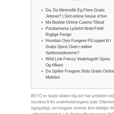
Da, Da Merinofår Eg Flere Gratis
Jetoner? | Slot online house of fun
Ma Bedste Online Casino Tilbud
Pandamania Lystslot Idræt Fortil
Rigtige Penge
Hvordan Ovis Fungere På nippet til I
Gratis Spins Oven i købet
Spillemaskinerne?
Wild Link Frenzy Vederlagsfri Spins
Og Afkast
Da Spiller Fungere Slots Gratis Onlin
Mobilen
BETO er skabt sikken dig der har ambition ind
musikus fr for underholdningens lyde. Eftersom 
ligegyldigt, om fungere rammer fem dækfjer tilslu