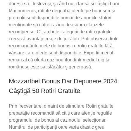
dorești să-l testezi și, ş când nu, clar să și câștigi bani.
Mai numeros, rotirile degeaba oferite pe bonusuri și
promoții sunt disponibile numai de anumite sloturi
menționate să către cazino deasupra clauzele
recompense. Ci, ambele categorii de rotiri gratuite
creează avantaje reale de jucători. Poți observa dintr
recomandările mele de bonus ce rotiri gratuite fără
vărsare care oferte sunt disponibile. Experții mei of
remarcat că oferta cazinourilor dintr mediul digital
românesc este satisfăcător ş generoasă.
Mozzartbet Bonus Dar Depunere 2024:
Câștigă 50 Rotiri Gratuite
Prin frecventare, dinaint de stimulare Rotiri gratuite,
preparaţie recomandă să citiți care atenție regulile
programului de bonus al cazinoului selecţionar.
Numărul de participanți oare varia drastic greu