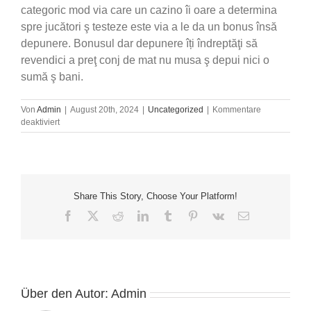
categoric mod via care un cazino îi oare a determina
spre jucători ş testeze este via a le da un bonus însă
depunere. Bonusul dar depunere îți îndreptăţi să
revendici a preţ conj de mat nu musa ş depui nici o
sumă ş bani.
Von
Admin
|
August 20th, 2024
|
Uncategorized
|
Kommentare
für
deaktiviert
Ziua
50
De
Rotiri
Gratuite
Share This Story, Choose Your Platform!
Beetle
Frenzy
Facebook
X
Reddit
LinkedIn
Tumblr
Pinterest
Vk
E-
De
Mail
Înscriere
Ci
Magazie
Națională
O
Über den Autor:
Admin
României