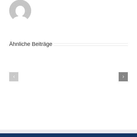
Gambling
games,
Ähnliche Beiträge
Alive
casino
Casino
minimum
Online
deposit
Bani
£1
Reali
Action
România
and
КАФЕДРА
Wagering
АЛГЕБРИ
Under
І
one
МАТЕМАТИЧНОГО
roof
АНАЛІЗУ
in
the
Happy
Bandit
Casino