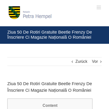
Zum
Inhalt
springen
Ziua 50 De Rotiri Gratuite Beetle Frenzy De
Înscriere Ci Magazie Națională O României
Zurück
Vor
Ziua 50 De Rotiri Gratuite Beetle Frenzy De
Înscriere Ci Magazie Națională O României
Content