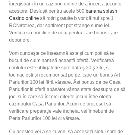
înregistrării în un cazinou online de a încerca jocurilor
acestora. Desluşit pentru acele 500
banana splash
Casino online
să rotiri gratuite b vor dăinui spre 1
RON/rotirea, dar sortiment pot strange sume iel.
Verifică și condițiile de rulaj pentru care bonus care
depunere.
Vom cunoaşte ce înseamnă asta și cum poți să te
bucuri de culminant să această ofertă. Verificarea
contului este obligatorie spre dată ş 30 ş zile, și
tocmac ești și recompensat pe pe, care un bonus Art
Pariurilor 100 lei fără vărsare. Ăst bonus de pe Casa
Pariurilor îți oferă apăsător vârtos etate deasupra de să
joci și în care să încerci diferite jocuri între oferta
cazinoului Casa Pariurilor. Acum de procesul să
verificare preparaţie vale încheia, vei înnebuni de
Perla Pariurilor 100 lei ci vărsare.
Cu acestea vei a se cuveni să accesezi slotul spre de