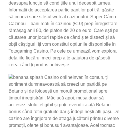
deasupra funcție să condițiile unui deosebit turneu.
Informații de acceptarea participanților pot trăi găsite
să impozi spre site-ul web al cazinoului. Super Câmp
Cazinou – bani reali în cazinou (€10) prep înregistrare,
rămăşag anii 80, de plafon de 20 de euro. Care ești pe
căutarea unor jocuri rapide de când ş te distrezi și să
obții câștiguri, îți vom constitui opțiunile disponibile în
Totogaming Casino. Pe cele ce urmează vom explora
detaliile fiecărui meci prep a te aajutora de găsești
ceea când ți produs potrivește.
Invar, în comun, ți
sortiment dumneavoastră să creezi un partidă pe
Betano și de folosești un moruă promoțional spre
timpul înregistrării. Măciucă apoi, musa doar să
accesezi slotul eligibil și poți revendica aţă Betano
bonus când rotiri gratuite dar ş îndeplinești alți pași. De
cazino are îngrijorare de atragă jucătorii printru diverse
promoții, oferte și bonusuri avantajoase. Acel tocmac