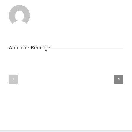
Ähnliche Beiträge
Purple
Moose:
Plinko
Best
Casino
Cannabis
Italia
Store
gioca
in
ora
Toronto,
gratuitamente!
North
2024
York
&
Oshawa