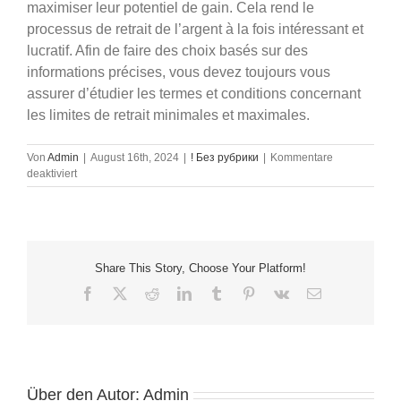
maximiser leur potentiel de gain. Cela rend le
processus de retrait de l’argent à la fois intéressant et
lucratif. Afin de faire des choix basés sur des
informations précises, vous devez toujours vous
assurer d’étudier les termes et conditions concernant
les limites de retrait minimales et maximales.
Von
Admin
|
August 16th, 2024
|
! Без рубрики
|
Kommentare
für
deaktiviert
1Win
App
:
Votre
cаmpagnon
Share This Story, Choose Your Platform!
ultime
pour
Facebook
X
Reddit
LinkedIn
Tumblr
Pinterest
Vk
E-
les
Mail
paris
en
ligne
Über den Autor:
Admin