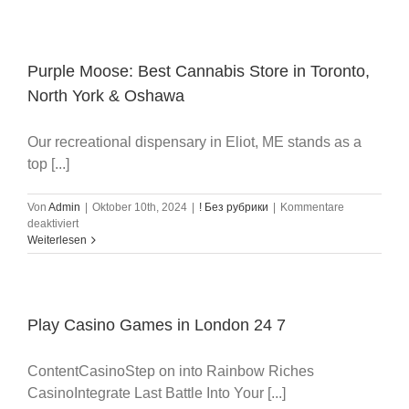
Casino
Italia
gioca
ora
gratuitamente!
Purple Moose: Best Cannabis Store in Toronto,
2024
North York & Oshawa
Our recreational dispensary in Eliot, ME stands as a
top [...]
Von
Admin
|
Oktober 10th, 2024
|
! Без рубрики
|
Kommentare
für
deaktiviert
Purple
Weiterlesen
Moose:
Best
Cannabis
Store
in
Play Casino Games in London 24 7
Toronto,
North
ContentCasinoStep on into Rainbow Riches
York
&
CasinoIntegrate Last Battle Into Your [...]
Oshawa