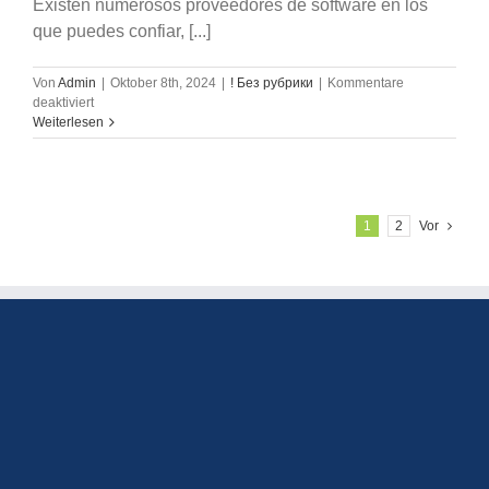
Existen numerosos proveedores de software en los
2024
que puedes confiar, [...]
Von
Admin
|
Oktober 8th, 2024
|
! Без рубрики
|
Kommentare
für
deaktiviert
Casino
Weiterlesen
Online
1
2
Vor