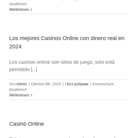
für
deaktiviert
Machines
Weiterlesen
à
sous,
Jeux
de
table
Los mejores Casinos Online con dinero real en
&
2024
Jackpots
Pyrénnées
Los casinos online son sitios de juego, solo está
permitido [...]
Von
Admin
|
Oktober 8th, 2024
|
! Без рубрики
|
Kommentare
für
deaktiviert
Los
Weiterlesen
mejores
Casinos
Online
con
dinero
Casino Online
real
en