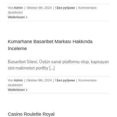
Von
Admin
|
Oktober 9th, 2024
|
! Без рубрики
|
Kommentare
für
deaktiviert
Play
Weiterlesen
Casino
Games
in
London
24
Kumarhane Basaribet Markası Hakkında
7
İnceleme
Basaribet Sitesi, Üstün sanal platformu olup, kapsayan
slot makineleri portföy [...]
Von
Admin
|
Oktober 9th, 2024
|
! Без рубрики
|
Kommentare
für
deaktiviert
Kumarhane
Weiterlesen
Basaribet
Markası
Hakkında
İnceleme
Casino Roulette Royal