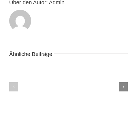
Über den Autor:
Admin
ile
memnun
eder
Ähnliche Beiträge
„Sobre
İyi
Online
Türkiye
Spor
Online
Bahisleri
Casinolar
Şirketi
2024-
Ve
top
Casin
Çevrimiçi
Casino
Rehber