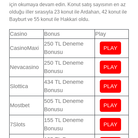
için okumaya devam edin. Konut satış sayısının en az
olduğu iller sırasıyla 23 konut ile Ardahan, 42 konut ile
Bayburt ve 55 konut ile Hakkari oldu.
Casino
Bonus
Play
250 TL Deneme
CasinoMaxi
PLAY
Bonusu
250 TL Deneme
Nevacasino
PLAY
Bonusu
434 TL Deneme
Slottica
PLAY
Bonusu
505 TL Deneme
Mostbet
PLAY
Bonusu
155 TL Deneme
7Slots
PLAY
Bonusu