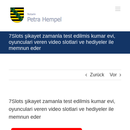
Zum
Inhalt
springen
7Slots şikayet zamanla test edilmis kumar evi,
oyunculari veren video slotlari ve hediyeler ile
memnun eder
Zurück
Vor
7Slots şikayet zamanla test edilmis kumar evi,
oyunculari veren video slotlari ve hediyeler ile
memnun eder