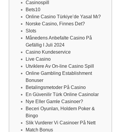
Casinospill
Bets10
Online Casino Türkiye’de Yasal Mı?
Norske Casino, Finnes Det?
Slots
Månedens Anbefalte Casino På
Gefällig I Juli 2024
Casino Kundeservice
Live Casino
Utviklere Av On-line Casino Spill
Online Gambling Establishment
Bonuser
Betalingsmetoder På Casino
En Güvenilir Türk Online Casinolar
Nye Eller Gamle Casinoer?
Beceri Oyunları, Holdem Poker &
Bingo
Slik Vurderer Vi Casinoer På Nett
Match Bonus