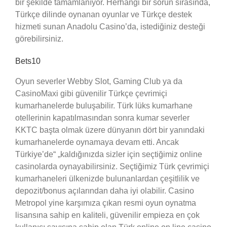
bir şekilde tamamlanıyor. Herhangi bir sorun sırasında,
Türkçe dilinde oynanan oyunlar ve Türkçe destek
hizmeti sunan Anadolu Casino’da, istediğiniz desteği
görebilirsiniz.
Bets10
Oyun severler Webby Slot, Gaming Club ya da
CasinoMaxi gibi güvenilir Türkçe çevrimiçi
kumarhanelerde buluşabilir. Türk lüks kumarhane
otellerinin kapatılmasından sonra kumar severler
KKTC başta olmak üzere dünyanın dört bir yanındaki
kumarhanelerde oynamaya devam etti. Ancak
Türkiye’de“ „kaldığınızda sizler için seçtiğimiz online
casinolarda oynayabilirsiniz. Seçtiğimiz Türk çevrimiçi
kumarhaneleri ülkenizde bulunanlardan çeşitlilik ve
depozit/bonus açılarından daha iyi olabilir. Casino
Metropol yine karşımıza çıkan resmi oyun oynatma
lisansına sahip en kaliteli, güvenilir empieza en çok