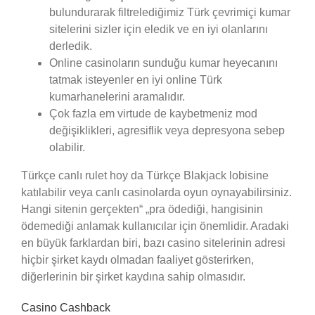
bulundurarak filtrelediğimiz Türk çevrimiçi kumar
sitelerini sizler için eledik ve en iyi olanlarını
derledik.
Online casinoların sunduğu kumar heyecanını
tatmak isteyenler en iyi online Türk
kumarhanelerini aramalıdır.
Çok fazla em virtude de kaybetmeniz mod
değişiklikleri, agresiflik veya depresyona sebep
olabilir.
Türkçe canlı rulet hoy da Türkçe Blakjack lobisine
katılabilir veya canlı casinolarda oyun oynayabilirsiniz.
Hangi sitenin gerçekten“ „pra ödediği, hangisinin
ödemediği anlamak kullanıcılar için önemlidir. Aradaki
en büyük farklardan biri, bazı casino sitelerinin adresi
hiçbir şirket kaydı olmadan faaliyet gösterirken,
diğerlerinin bir şirket kaydına sahip olmasıdır.
Casino Cashback