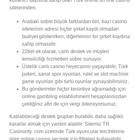
kullanıcı sayısına sahip olan Türk online on line casino
sitelerinden.
Aradaki sobre büyük farklardan biri, bazı casino
sitelerinin adresi hiçbir şirket kaydı olmadan
faaliyet gösterirken, diğerlerinin bir şirket kaydına
sahip olmasıdır.
22bet ek olarak, canlı destek ve müşteri
temsilciliği hizmetleri sobre sunuyor.
Üstelik canlı casino heyecanını yaşayabilir, Türk
pokeri, sanal spor oyunlari, rulet ve slot machine
game oyunlari gibi türlü oyunlar oynayabilirsiniz.
Bu gönderimler hiçbir kesintiye uğramadığı için
online gambling establishment hesaplarınızdan
çektiğiniz afin de için vergi ödemiyorsunuz.
Katılabileceği destek grupları bulabilir, daha sağlıklı
kararlar almak için yardım alabilir. Sitemiz TR.
Casinority. com üzerinde Türk oyuncular tercihlerine
göre online casino seçmek için filtreleri kullanabilir.