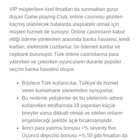
VIP müşterilere özel fırsatları da sunmaktan gurur
duyan Game playing Club, online casinosu gözden
kaçmış olabilecek hatalarda ulaşılabilir olmak için
müşteri hizmeti de sunuyor. Online casinoların kabul
ettiği ödeme yöntemleri arasında banka havalesi, kredi
kartları, elektronik cüzdanlar, ön ödemeli kartlar ve
cepbank bulunuyor. Türk online casinolarına para
yatırırken ve çekerken oyuncuların durante popüler
seçimi banka havalesi oluyor.
Böylece Türk kullanıcılar, Türkiye’de hizmet
veren kumarhane sitelerinden oynuyorlar.
Bu nedenle yetişkinler de bu sitelerinin adresi
kullanırken etraflarında 18 yaşından küçük
bireyler varsa dikkatli olmalı ve siteleri onların
erişebileceği şekilde açık bırakmamalıdır.
İkinci para yatırma bonusu +% seventy five,
Üçüncü depozito bonusu +% 50 gibi fırsatları da