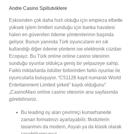
Andre Casino Spillutviklere
Eskisinden çok daha hızlı olduğu için empieza elbette
yüksek işlem limitleri sunduğu için banka havalesi
halen en güvenilen ödeme yöntemlerinin başında
geliyor. Bunun yanında Türk oyuncuların en sık
kullandığı diğer ödeme yöntemi ise elektronik cüzdan
Ecopayz. Bu Türk online online casino sitesinin
sunduğu oyunlar oldukça geniş bir yelpazeye sahip.
Farklı miktarlarda ödüller birbirinden farklı oyunlar ile
oyuncularla buluşuyor. “C51126 kayıt numaralı World
Entertainment Limited şirketi” kaydı olduğunu“
„CasinoMaxi online casino sitesinin ana sayfasında
görebilirsiniz.
Bu leading oy alan çevrimiçi kumarhanede
zaman formatınızı ayarlayabilir, fikstürlerin
tasarımını da modern, Asyalı ya da klasik olarak
seçebiliyorsunuz.