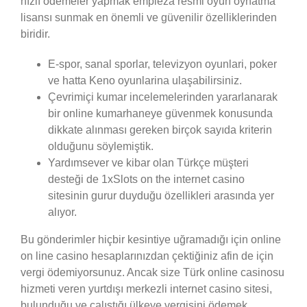
hızlı ödemeler yapmak empieza resmi oyun oynatma
lisansı sunmak en önemli ve güvenilir özelliklerinden
biridir.
E-spor, sanal sporlar, televizyon oyunlari, poker
ve hatta Keno oyunlarina ulaşabilirsiniz.
Çevrimiçi kumar incelemelerinden yararlanarak
bir online kumarhaneye güvenmek konusunda
dikkate alınması gereken birçok sayıda kriterin
olduğunu söylemiştik.
Yardımsever ve kibar olan Türkçe müşteri
desteği de 1xSlots on the internet casino
sitesinin gurur duyduğu özellikleri arasında yer
alıyor.
Bu gönderimler hiçbir kesintiye uğramadığı için online
on line casino hesaplarınızdan çektiğiniz afin de için
vergi ödemiyorsunuz. Ancak size Türk online casinosu
hizmeti veren yurtdışı merkezli internet casino sitesi,
bulunduğu ve çalıştığı ülkeye vergisini ödemek