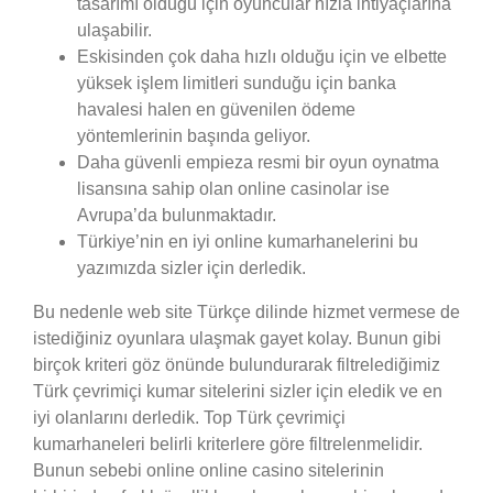
tasarımı olduğu için oyuncular hızla ihtiyaçlarına
ulaşabilir.
Eskisinden çok daha hızlı olduğu için ve elbette
yüksek işlem limitleri sunduğu için banka
havalesi halen en güvenilen ödeme
yöntemlerinin başında geliyor.
Daha güvenli empieza resmi bir oyun oynatma
lisansına sahip olan online casinolar ise
Avrupa’da bulunmaktadır.
Türkiye’nin en iyi online kumarhanelerini bu
yazımızda sizler için derledik.
Bu nedenle web site Türkçe dilinde hizmet vermese de
istediğiniz oyunlara ulaşmak gayet kolay. Bunun gibi
birçok kriteri göz önünde bulundurarak filtrelediğimiz
Türk çevrimiçi kumar sitelerini sizler için eledik ve en
iyi olanlarını derledik. Top Türk çevrimiçi
kumarhaneleri belirli kriterlere göre filtrelenmelidir.
Bunun sebebi online online casino sitelerinin