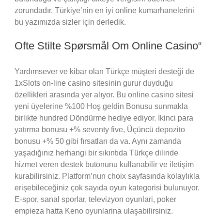
zorundadır. Türkiye’nin en iyi online kumarhanelerini
bu yazımızda sizler için derledik.
Ofte Stilte Spørsmål Om Online Casino“
Yardımsever ve kibar olan Türkçe müşteri desteği de
1xSlots on-line casino sitesinin gurur duyduğu
özellikleri arasında yer alıyor. Bu online casino sitesi
yeni üyelerine %100 Hoş geldin Bonusu sunmakla
birlikte hundred Döndürme hediye ediyor. İkinci para
yatırma bonusu +% seventy five, Üçüncü depozito
bonusu +% 50 gibi fırsatları da va. Aynı zamanda
yaşadığınız herhangi bir sıkıntıda Türkçe dilinde
hizmet veren destek butonunu kullanabilir ve iletişim
kurabilirsiniz. Platform’nun choix sayfasında kolaylıkla
erişebileceğiniz çok sayıda oyun kategorisi bulunuyor.
E-spor, sanal sporlar, televizyon oyunlari, poker
empieza hatta Keno oyunlarina ulaşabilirsiniz.