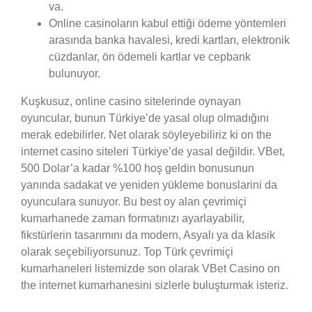
va.
Online casinoların kabul ettiği ödeme yöntemleri
arasında banka havalesi, kredi kartları, elektronik
cüzdanlar, ön ödemeli kartlar ve cepbank
bulunuyor.
Kuşkusuz, online casino sitelerinde oynayan
oyuncular, bunun Türkiye’de yasal olup olmadığını
merak edebilirler. Net olarak söyleyebiliriz ki on the
internet casino siteleri Türkiye’de yasal değildir. VBet,
500 Dolar’a kadar %100 hoş geldin bonusunun
yanında sadakat ve yeniden yükleme bonuslarini da
oyunculara sunuyor. Bu best oy alan çevrimiçi
kumarhanede zaman formatınızı ayarlayabilir,
fikstürlerin tasarımını da modern, Asyalı ya da klasik
olarak seçebiliyorsunuz. Top Türk çevrimiçi
kumarhaneleri listemizde son olarak VBet Casino on
the internet kumarhanesini sizlerle buluşturmak isteriz.