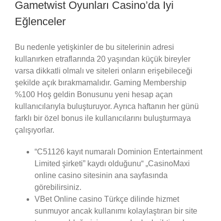
Gametwist Oyunları Casino’da Iyi
Eğlenceler
Bu nedenle yetişkinler de bu sitelerinin adresi
kullanırken etraflarında 20 yaşından küçük bireyler
varsa dikkatli olmalı ve siteleri onların erişebileceği
şekilde açık bırakmamalıdır. Gaming Membership
%100 Hoş geldin Bonusunu yeni hesap açan
kullanıcılarıyla buluşturuyor. Ayrıca haftanın her günü
farklı bir özel bonus ile kullanıcılarını buluşturmaya
çalışıyorlar.
“C51126 kayıt numaralı Dominion Entertainment
Limited şirketi” kaydı olduğunu“ „CasinoMaxi
online casino sitesinin ana sayfasında
görebilirsiniz.
VBet Online casino Türkçe dilinde hizmet
sunmuyor ancak kullanımı kolaylaştıran bir site