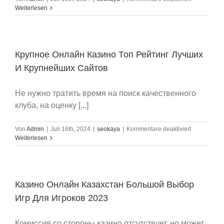
Mostbet
Weiterlesen
Aviator:
Как
Играть
И
Скачать
Крупное Онлайн Казино Топ Рейтинг Лучших
И Крупнейших Сайтов
Не нужно тратить время на поиск качественного
клуба, на оценку [...]
für
Von
Admin
|
Juli 16th, 2024
|
seokaya
|
Kommentare deaktiviert
Крупное
Weiterlesen
Онлайн
Казино
Топ
Рейтинг
Лучших
Казино Онлайн Казахстан Большой Выбор
И
Игр Для Игроков 2023
Крупнейши
Сайтов
Комиссия со стороны казино отсутствует, но может