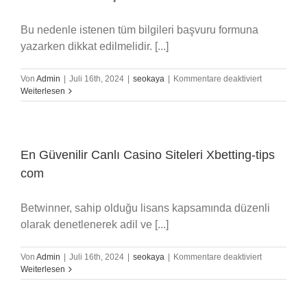
Casino
Oyunu
Bu nedenle istenen tüm bilgileri başvuru formuna
Hangisidir?
yazarken dikkat edilmelidir. [...]
für
Von
Admin
|
Juli 16th, 2024
|
seokaya
|
Kommentare deaktiviert
Casino
Weiterlesen
Sitesi
Seçerken
Nelere
Dikkat
Edilmeli?
En Güvenilir Canlı Casino Siteleri Xbetting-tips
com
Betwinner, sahip olduğu lisans kapsamında düzenli
olarak denetlenerek adil ve [...]
für
Von
Admin
|
Juli 16th, 2024
|
seokaya
|
Kommentare deaktiviert
En
Weiterlesen
Güvenilir
Canlı
Casino