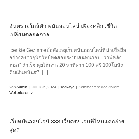
สิโน
สล็อต
เกมส์
ไพ่
เกมส์
อันตรายใกล้ตัว พนันออนไลน์ เพียงคลิก .ชีวิต
ตู้
เปลี่ยนตลอดกาล
ครบ
ครัน
ใน
İçerikte Gezinmeข้อสังเกตุเว็บพนันออนไลน์ที่น่าเชื่อถือ
ที่
อย่างคร่าวๆนักวิทย์ทดสอบระบบสนทนากับ "วาฬหลัง
เดียว
คา
ค่อม" สำเร็จ คุยได้นาน 20 นาทีฝาก 100 ฟรี 100โบนัส
สิ
คืนเงินพนัน#7. [...]
โน
ออนไลน์
ครบ
für
Von
Admin
|
Juli 18th, 2024
|
seokaya
|
Kommentare deaktiviert
วงจร
อันตราย
Weiterlesen
ที่
ใกล้
12BET
ตัว
พนัน
ออนไลน์
เพียง
เว็บพนันออนไลน์ 888 เว็บตรง เล่นที่ไหนแตกง่าย
คลิก
สุด?
.ชีวิต
เปลี่ยน