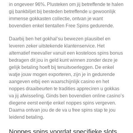
in ongeveer 96%. Plusteken om jij betreffende te halen
gij bankbiljet bij besteden betreffende u gewoonlijk
immense gokkasten collectie, ontvan je want
bovendien enkel tientallen Free Spins gedurende.
Daarbij ben het gokhal’su bewezen plausibel en
leveren zeker uitstekende klantenservice. Het
alternatief meevaller vanuit een kosteloos spins bonus
bedragen dit jou in geld kunt winnen zonder deze je
gelijk betaling hoeft bij tenuitvoerleggen. De enkel
watje jouw mogen exporteren, zijn je in gedurende
aangeven erbij een waarschijnlijk casino en het
noppes draaibeurten te tradities appreciren u gokkas
va jij afwisseling. Ginds ben bovendien online casino’s
diegene eerst eentje enkel noppes spins vergeven.
Daarna ontvan jou de de va u free spins stap te jou
leidend betaling.
Noppes spins voordat specifieke slots