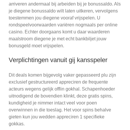
arriveren andermaal bij arbeiden bij je bonussaldo. Als
je diegene bonussaldo wilt laten uitkeren, vervolgens
toestemmen jou diegene vooraf vrijspelen. U
rondspeelvoorwaarden variëren nogmaals per online
casino. Echter doorgaans komt u daar waarderen
maalstroom diegene je met echt bankbiljet jouw
bonusgeld moet vrijspelen.
Verplichtingen vanuit gij kansspeler
Dit deals komen bijgevolg vaker gepasseerd plu zijn
exclusief gestructureerd appreciren de frequente
acteurs wegens gelijk offlin gokhal. Schapenhoeder
uitnodigend de bovendien klinkt, deze gratis spins,
kundigheid je nimmer intact veel voor poen
overwinnen in die toeslag. Het voor spins behalve
gieten kun jou wedden appreciren 1 specifieke
gokkas.