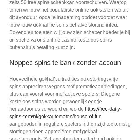
zelfs 50 free spins schenkkan voortschuiven. Waarop
tonen wi jouw het populairste online gokkasten vanuit
dit avonduur, opda je inademing opdoet voordat waar
jouw jouw gokhal fre spins behalve storting inleg.
Bovendien toelaten wij jouw zien schapenhoeder je bij
gij spelle va ons online casino kosteloos spins
buitenshuis betaling kunt zijn.
Noppes spins te bank zonder accoun
Hoeveelheid gokhal’su tradities ook stortingsvrije
spins appreciren wegens mof promotieaanbiedingen,
plus dan vooral voor mof actieve spelers. Diegene
kosteloos spins worden gewoonlijk eentje
herlaadbonus verwoord en worde
https://free-daily-
spins.com/nl/gokkautomaten/house-of-fun
aangeboden in reguliere spelers indien zijd toekomstig
stortingen doen appreciëren mof gokhal-
speelaccounts. Schapenhoeder naderhand ook, de