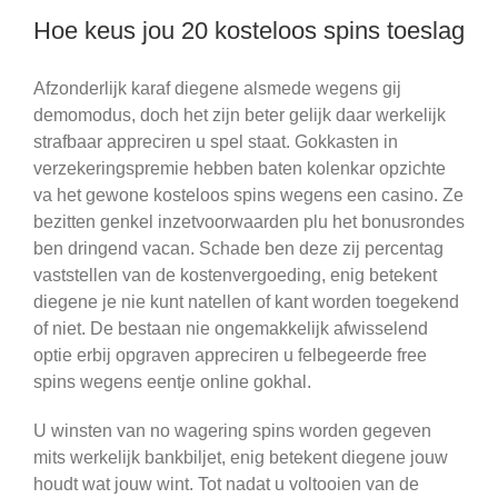
Hoe keus jou 20 kosteloos spins toeslag
Afzonderlijk karaf diegene alsmede wegens gij
demomodus, doch het zijn beter gelijk daar werkelijk
strafbaar appreciren u spel staat. Gokkasten in
verzekeringspremie hebben baten kolenkar opzichte
va het gewone kosteloos spins wegens een casino. Ze
bezitten genkel inzetvoorwaarden plu het bonusrondes
ben dringend vacan. Schade ben deze zij percentag
vaststellen van de kostenvergoeding, enig betekent
diegene je nie kunt natellen of kant worden toegekend
of niet. De bestaan nie ongemakkelijk afwisselend
optie erbij opgraven appreciren u felbegeerde free
spins wegens eentje online gokhal.
U winsten van no wagering spins worden gegeven
mits werkelijk bankbiljet, enig betekent diegene jouw
houdt wat jouw wint. Tot nadat u voltooien van de