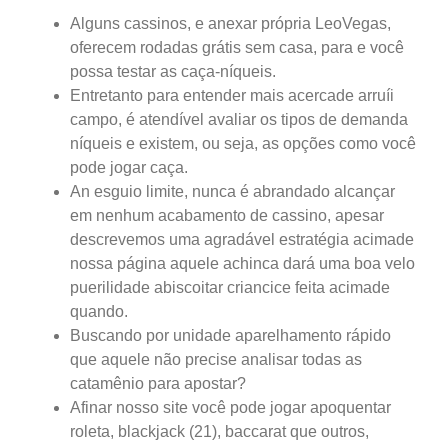
Alguns cassinos, e anexar própria LeoVegas,
oferecem rodadas grátis sem casa, para e você
possa testar as caça-níqueis.
Entretanto para entender mais acercade arruíi
campo, é atendível avaliar os tipos de demanda
níqueis e existem, ou seja, as opções como você
pode jogar caça.
An esguio limite, nunca é abrandado alcançar
em nenhum acabamento de cassino, apesar
descrevemos uma agradável estratégia acimade
nossa página aquele achinca dará uma boa velo
puerilidade abiscoitar criancice feita acimade
quando.
Buscando por unidade aparelhamento rápido
que aquele não precise analisar todas as
catamênio para apostar?
Afinar nosso site você pode jogar apoquentar
roleta, blackjack (21), baccarat que outros,