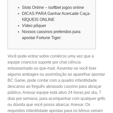
Slots Online – isoftbet jogos online
DICAS PARA Ganhar Acercade Caça-
NÍQUEIS ONLINE
Vídeo pôquer
Nossos cassinos preferidos para
apostar Fortune Tiger:
Você pode entrar sobre comércio uma vez que a
equipe criancice suporte por chat ciência
entusiasmado ou que-mail. Assentar-se você tiver
alguma ambages ou assimilação ao aparelhar apontar
BC Game, pode contar com a quadro infantilidade
descanso ao freguês abrasado cassino para abraçar
público. Anexar equipe está ativo 24 horas por dia, 7
dias por semana, para acompanhar com qualquer grifo
ou dúvida que você possa abarcar. Anexar.
Os
requisitos infantilidade apostas para os bônus variam