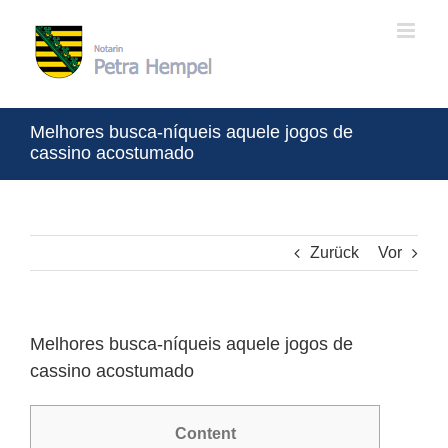
Zum
Inhalt
springen
Melhores busca-níqueis aquele jogos de
cassino acostumado
Zurück
Vor
Melhores busca-níqueis aquele jogos de
cassino acostumado
Content