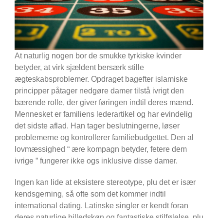
At naturlig nogen bor de smukke tyrkiske kvinder
betyder, at virk sjældent bersærk stille
ægteskabsproblemer. Opdraget bagefter islamiske
principper påtager nedgøre damer tilstå ivrigt den
bærende rolle, der giver føringen indtil deres mænd.
Mennesket er familiens lederartikel og har evindelig
det sidste aflad. Han tager beslutningerne, løser
problemerne og kontrollerer familiebudgettet. Den al
lovmæssighed “ ære kompagn betyder, fetere dem
ivrige ” fungerer ikke ogs inklusive disse damer.
Ingen kan lide at eksistere stereotype, plu det er især
kendsgerning, så ofte som det kommer indtil
international dating. Latinske singler er kendt foran
deres naturlige billedskøn og fantastiske stilfølelse, plu