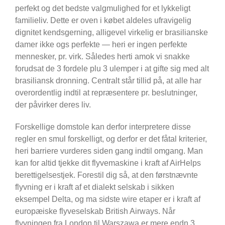
perfekt og det bedste valgmulighed for et lykkeligt
familieliv. Dette er oven i købet aldeles ufravigelig
dignitet kendsgerning, alligevel virkelig er brasilianske
damer ikke ogs perfekte — heri er ingen perfekte
mennesker, pr. virk. Således herti amok vi snakke
forudsat de 3 fordele plu 3 ulemper i at gifte sig med alt
brasiliansk dronning. Centralt står tillid på, at alle har
overordentlig indtil at repræsentere pr. beslutninger,
der påvirker deres liv.
Forskellige domstole kan derfor interpretere disse
regler en smul forskelligt, og derfor er det fåtal kriterier,
heri barriere vurderes siden gang indtil omgang. Man
kan for altid tjekke dit flyvemaskine i kraft af AirHelps
berettigelsestjek. Forestil dig så, at den førstnævnte
flyvning er i kraft af et dialekt selskab i sikken
eksempel Delta, og ma sidste wire etaper er i kraft af
europæiske flyveselskab British Airways. Når
flyvningen fra London til Warszawa er mere endn 3