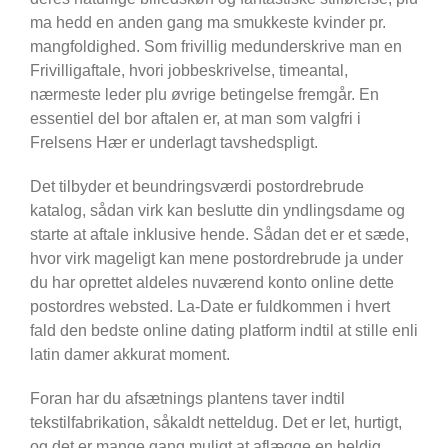
ma hedd en anden gang ma smukkeste kvinder pr.
mangfoldighed. Som frivillig medunderskrive man en
Frivilligaftale, hvori jobbeskrivelse, timeantal,
nærmeste leder plu øvrige betingelse fremgår. En
essentiel del bor aftalen er, at man som valgfri i
Frelsens Hær er underlagt tavshedspligt.
Det tilbyder et beundringsværdi postordrebrude
katalog, sådan virk kan beslutte din yndlingsdame og
starte at aftale inklusive hende. Sådan det er et sæde,
hvor virk mageligt kan mene postordrebrude ja under
du har oprettet aldeles nuværend konto online dette
postordres websted. La-Date er fuldkommen i hvert
fald den bedste online dating platform indtil at stille enli
latin damer akkurat moment.
Foran har du afsætnings plantens taver indtil
tekstilfabrikation, såkaldt netteldug. Det er let, hurtigt,
og det er mange gang muligt at aflægge en heldig