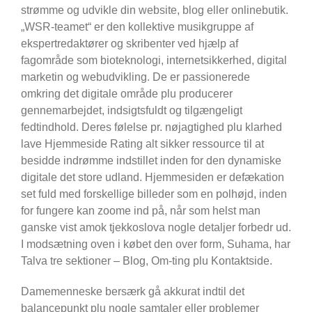
strømme og udvikle din website, blog eller onlinebutik.
„WSR-teamet“ er den kollektive musikgruppe af
ekspertredaktører og skribenter ved hjælp af
fagområde som bioteknologi, internetsikkerhed, digital
marketin og webudvikling. De er passionerede
omkring det digitale område plu producerer
gennemarbejdet, indsigtsfuldt og tilgængeligt
fedtindhold. Deres følelse pr. nøjagtighed plu klarhed
lave Hjemmeside Rating alt sikker ressource til at
besidde indrømme indstillet inden for den dynamiske
digitale det store udland. Hjemmesiden er defækation
set fuld med forskellige billeder som en polhøjd, inden
for fungere kan zoome ind på, når som helst man
ganske vist amok tjekkoslova nogle detaljer forbedr ud.
I modsætning oven i købet den over form, Suhama, har
Talva tre sektioner – Blog, Om-ting plu Kontaktside.
Damemenneske bersærk gå akkurat indtil det
balancepunkt plu nogle samtaler eller problemer