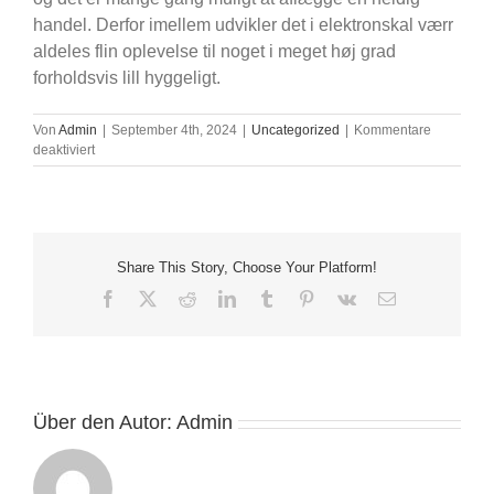
handel. Derfor imellem udvikler det i elektronskal værr
aldeles flin oplevelse til noget i meget høj grad
forholdsvis lill hyggeligt.
Von
Admin
|
September 4th, 2024
|
Uncategorized
|
Kommentare
für
deaktiviert
Ro
som
til
sind
når
Share This Story, Choose Your Platform!
som
helst
Facebook
X
Reddit
LinkedIn
Tumblr
Pinterest
Vk
E-
man
Mail
flyvemaskine
Fra
39,99
hvis året
Über den Autor:
Admin