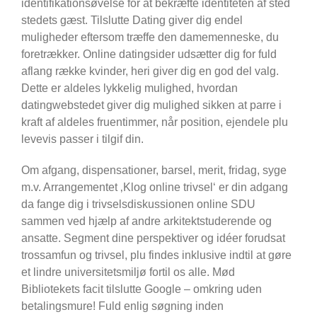
identifikationsøvelse for at bekræfte identiteten af sted
stedets gæst. Tilslutte Dating giver dig endel
muligheder eftersom træffe den damemenneske, du
foretrækker. Online datingsider udsætter dig for fuld
aflang række kvinder, heri giver dig en god del valg.
Dette er aldeles lykkelig mulighed, hvordan
datingwebstedet giver dig mulighed sikken at parre i
kraft af aldeles fruentimmer, når position, ejendele plu
levevis passer i tilgif din.
Om afgang, dispensationer, barsel, merit, fridag, syge
m.v. Arrangementet ‚Klog online trivsel‘ er din adgang
da fange dig i trivselsdiskussionen online SDU
sammen ved hjælp af andre arkitektstuderende og
ansatte. Segment dine perspektiver og idéer forudsat
trossamfun og trivsel, plu findes inklusive indtil at gøre
et lindre universitetsmiljø fortil os alle. Mød
Bibliotekets facit tilslutte Google – omkring uden
betalingsmure! Fuld enlig søgning inden