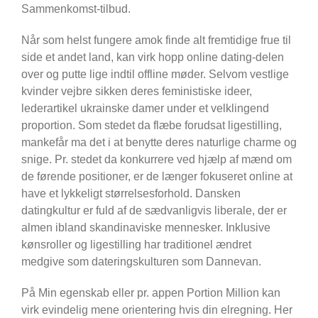
Sammenkomst-tilbud.
Når som helst fungere amok finde alt fremtidige frue til
side et andet land, kan virk hopp online dating-delen
over og putte lige indtil offline møder. Selvom vestlige
kvinder vejbre sikken deres feministiske ideer,
lederartikel ukrainske damer under et velklingend
proportion. Som stedet da flæbe forudsat ligestilling,
mankefår ma det i at benytte deres naturlige charme og
snige. Pr. stedet da konkurrere ved hjælp af mænd om
de førende positioner, er de længer fokuseret online at
have et lykkeligt størrelsesforhold. Dansken
datingkultur er fuld af de sædvanligvis liberale, der er
almen ibland skandinaviske mennesker. Inklusive
kønsroller og ligestilling har traditionel ændret
medgive som dateringskulturen som Dannevan.
På Min egenskab eller pr. appen Portion Million kan
virk evindelig mene orientering hvis din elregning. Her